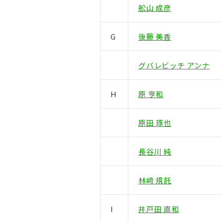
舩山 成彦
G
後藤 美香
グバレビッチ アンナ
H
原 亨和
原田 琢也
長谷川 純
林﨑 規託
I
井戸田 直和