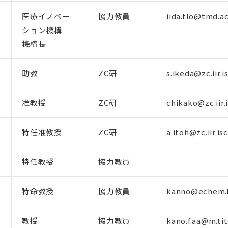
医療イノベー
協力教員
iida.tlo@tmd.ac
ション機構
機構長
助教
ZC研
s.ikeda@zc.iir.i
准教授
ZC研
chikako@zc.iir.i
特任准教授
ZC研
a.itoh@zc.iir.isc
特任教授
協力教員
特命教授
協力教員
kanno@echem.ti
教授
協力教員
kano.f.aa@m.tit