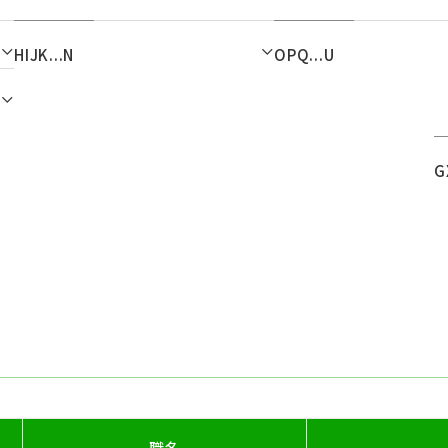
HIJK...N
OPQ...U
G
職名