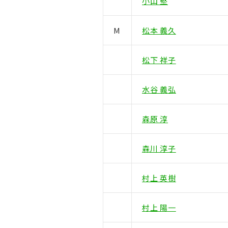
小山 堅
M
松本 義久
松下 祥子
水谷 義弘
森原 淳
森川 淳子
村上 英樹
村上 陽一