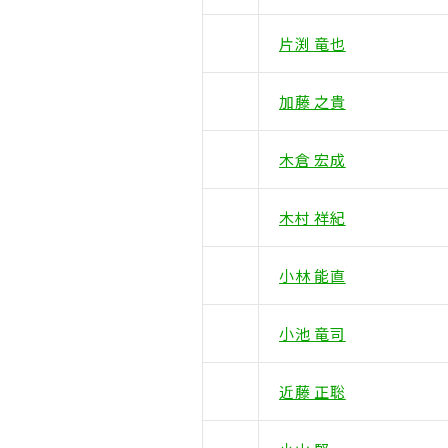
片渕 竜也
加藤 之貴
木倉 宏成
木村 祥紀
小林 能直
小池 竜司
近藤 正聡