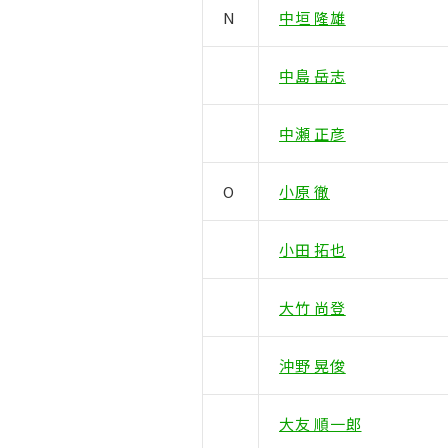
N
中垣 隆雄
中島 岳志
中瀬 正彦
O
小原 徹
小田 拓也
大竹 尚登
沖野 晃俊
大友 順一郎