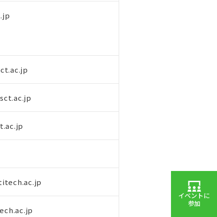
.jp
sct.ac.jp
sct.ac.jp
t.ac.jp
tech.ac.jp
イベントに
参加
ech.ac.jp