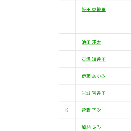
飯田 香織里
池田 翔太
石塚 知香子
伊藤 あゆみ
岩城 智香子
K
菅野 了次
加納 ふみ