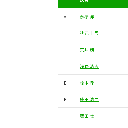
A
赤塚 洋
秋元 圭吾
荒井 創
浅野 浩志
E
榎本 陸
F
藤田 浩二
藤田 壮