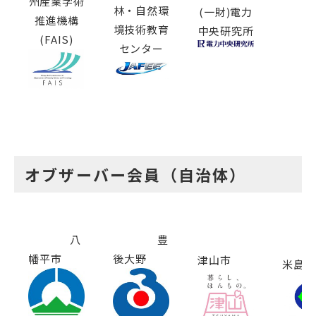
州産業学術
林・自然環
(一財)電力
推進機構
境技術教育
中央研究所
(FAIS)
センター
オブザーバー会員（自治体）
八
豊
幡平市
後大野
津山市
米島町