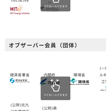
Initiative
ー
スクロールできます
オブザーバー会員（団体）
(一財
経済産業省
内閣府
環境省
ルギー
工学
スクロールできます
(公財)北九
(公財)森