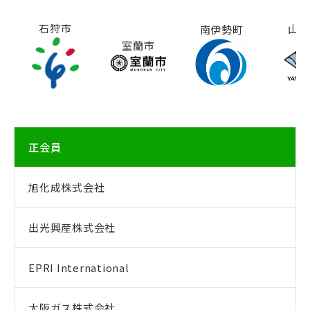
石狩市
山梨
南伊勢町
室蘭市
正会員
旭化成株式会社
出光興産株式会社
EPRI International
大阪ガス株式会社