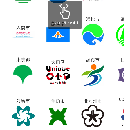
富士
浜松市
静岡県
スクロールできます
入間市
東京都
目黒
調布市
大田区
いわ
対馬市
北九州市
生駒市