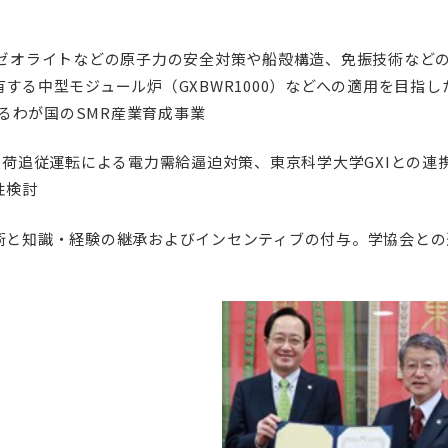
能ゼオライトなどの原子力の安全対策や船殻構造、免振技術など
る中型モジュール炉（GXBWR1000）などへの適用を目指し
よるわが国のSMR産業育成事業
負荷追従運転による電力需給逼迫対策、東京科学大学GXIとの連
性検討
術と知識・経験の継承およびインセンティブの付与。学協会との
。