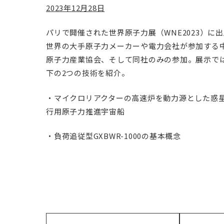
2023
年12月28日
パリで開催された世界原子力展（WNE2023）に出展
世界の大手原子力メーカーや電力会社が参加する
原子力産業協会、そして同社のみの参加。展示では
下の2つの技術を紹介。
・マイクロリアクターの高速炉を動力源とした惑
行用原子力推進宇宙船
・負荷追従型GXBWR-1000の基本概念