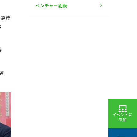
ベンチャー創設
の高度
た
携
連
イベントに
参加