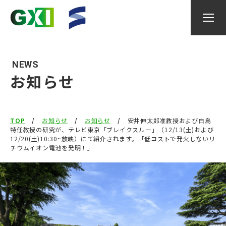
NEWS
お知らせ
GXIについて
TOP
お知らせ
お知らせ
安井伸太郎准教授および白鳥
研究内容
特任教授の研究が、テレビ東京「ブレイクスルー」（12/13(土)および
12/20(土)10:30~放映）にて紹介されます。「低コストで発火しないリ
チウムイオン電池を発明！」
研究者
産官学連携委員会
イベント