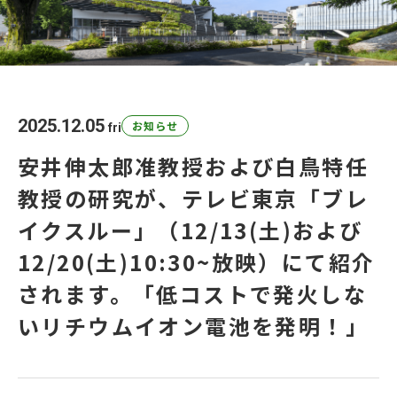
研究コラム
日本語
English
2025.12.05
お知らせ
fri
アクセス
お問い合わせ
安井伸太郎准教授および白鳥特任
教授の研究が、テレビ東京「ブレ
GXI会員の皆さまへ
イクスルー」（12/13(土)および
12/20(土)10:30~放映）にて紹介
されます。「低コストで発火しな
いリチウムイオン電池を発明！」